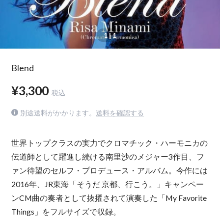
1
| 1
Blend
¥3,300
税込
別途送料がかかります。
送料を確認する
世界トップクラスの実力でクロマチック・ハーモニカの
伝道師として躍進し続ける南里沙のメジャー3作目、フ
ァン待望のセルフ・プロデュース・アルバム。今作には
2016年、JR東海「そうだ 京都、行こう。」キャンペー
ンCM曲の奏者として抜擢されて演奏した「My Favorite
Things」をフルサイズで収録。