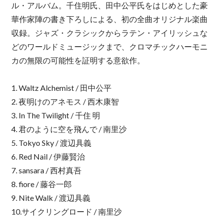
ル・アルバム。千住明氏、田中公平氏をはじめとした豪
華作家陣の書き下ろしによる、初の全曲オリジナル楽曲
収録。ジャズ・クラシックからラテン・アイリッシュな
どのワールドミュージックまで、クロマチックハーモニ
カの無限の可能性を証明する意欲作。
1. Waltz Alchemist / 田中公平
2. 夜明けのアネモス / 西木康智
3. In The Twilight / 千住 明
4. 君のように空を飛んで / 南里沙
5. Tokyo Sky / 渡辺具義
6. Red Nail / 伊藤賢治
7. sansara / 西村真吾
8. fiore / 藤谷一郎
9. Nite Walk / 渡辺具義
10.サイクリングロード / 南里沙